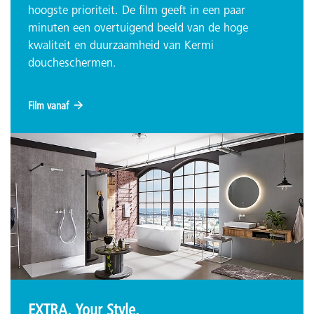
hoogste prioriteit. De film geeft in een paar
minuten een overtuigend beeld van de hoge
kwaliteit en duurzaamheid van Kermi
doucheschermen.
Film vanaf
EXTRA. Your Style.